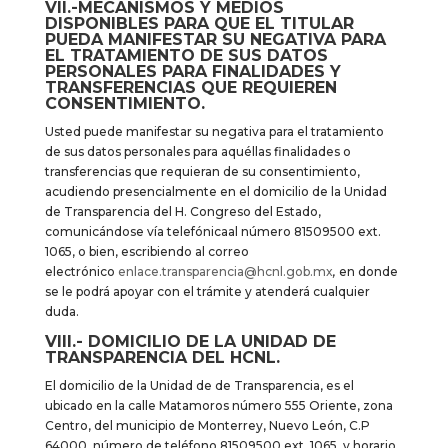
VII.-MECANISMOS Y MEDIOS
DISPONIBLES PARA QUE EL TITULAR
PUEDA MANIFESTAR SU NEGATIVA PARA
EL TRATAMIENTO DE SUS DATOS
PERSONALES PARA FINALIDADES Y
TRANSFERENCIAS QUE REQUIEREN
CONSENTIMIENTO.
Usted puede manifestar su negativa para el tratamiento
de sus datos personales para aquéllas finalidades o
transferencias que requieran de su consentimiento,
acudiendo presencialmente en el domicilio de la Unidad
de Transparencia del H. Congreso del Estado,
comunicándose vía telefónicaal número 81509500 ext.
1065, o bien, escribiendo al correo
electrónico
enlace.transparencia@hcnl.gob.mx
,
en donde
se le podrá apoyar con el trámite y atenderá cualquier
duda.
VIII.- DOMICILIO DE LA UNIDAD DE
TRANSPARENCIA DEL HCNL.
El domicilio de la Unidad de de Transparencia, es el
ubicado en la calle Matamoros número 555 Oriente, zona
Centro, del municipio de Monterrey, Nuevo León, C.P
64000, número de teléfono 81509500 ext. 1065, y horario