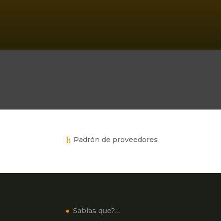
h
Padrón de proveedores
Sabias que?…